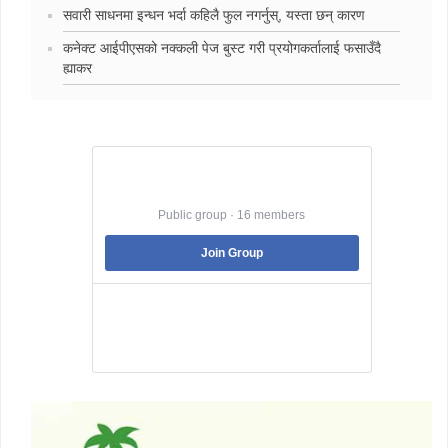
सवारी साधनमा इन्धन भर्दा कहिलै फुल नगर्नुस्, यस्ता छन् कारण
कनेक्ट आईपीएसको नक्कली पेज बुस्ट गरी प्रयोगकर्तालाई फसाउँदै
ह्याकर
Best Jobs in Nepal
Public group · 16 members
Join Group
Best Jobs in Nepal is a Pubic Group dedicated
to facilitating its member to land into the best
job that they are suitable .