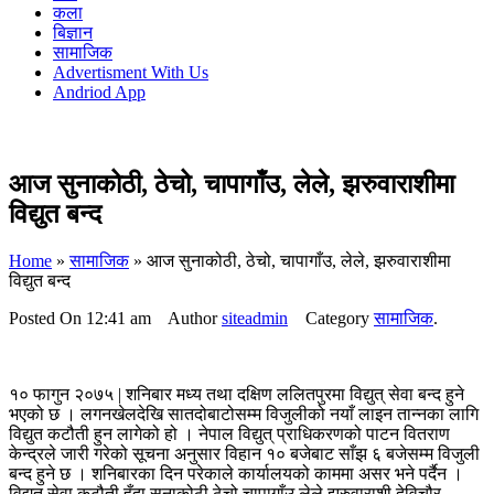
कला
बिज्ञान
सामाजिक
Advertisment With Us
Andriod App
आज सुनाकोठी, ठेचो, चापागाँउ, लेले, झरुवाराशीमा
विद्युत बन्द
Home
»
सामाजिक
»
आज सुनाकोठी, ठेचो, चापागाँउ, लेले, झरुवाराशीमा
विद्युत बन्द
Posted On
12:41 am
Author
siteadmin
Category
सामाजिक
.
१० फागुन २०७५ | शनिबार मध्य तथा दक्षिण ललितपुरमा विद्युत् सेवा बन्द हुने
भएको छ । लगनखेलदेखि सातदोबाटोसम्म विजुलीको नयाँ लाइन तान्नका लागि
विद्युत कटौती हुन लागेको हो । नेपाल विद्युत् प्राधिकरणको पाटन वितराण
केन्द्रले जारी गरेको सूचना अनुसार विहान १० बजेबाट साँझ ६ बजेसम्म विजुली
बन्द हुने छ । शनिबारका दिन परेकाले कार्यालयको काममा असर भने पर्दैन ।
विद्युत सेवा कटौती हुँदा सुनाकोठी,ठेचो,चापागाँउ,लेले,झरुवाराशी,देविचौर