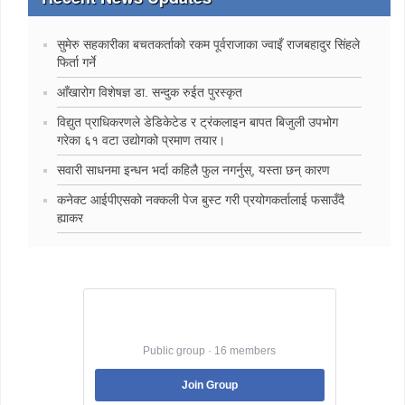
सुमेरु सहकारीका बचतकर्ताको रकम पूर्वराजाका ज्वाइँ राजबहादुर सिंहले
फिर्ता गर्ने
‍आँखारोग विशेषज्ञ डा. सन्दुक रुईत पुरस्कृत
विद्युत प्राधिकरणले डेडिकेटेड र ट्रंकलाइन बापत बिजुली उपभोग
गरेका ६१ वटा उद्योगको प्रमाण तयार।
सवारी साधनमा इन्धन भर्दा कहिलै फुल नगर्नुस्, यस्ता छन् कारण
कनेक्ट आईपीएसको नक्कली पेज बुस्ट गरी प्रयोगकर्तालाई फसाउँदै
ह्याकर
Best Jobs in Nepal
Public group · 16 members
Join Group