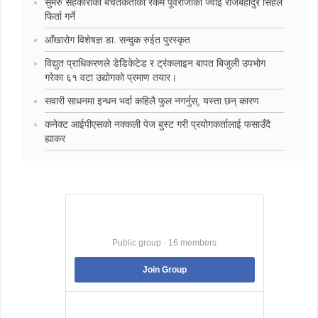
सुमेरु सहकारीका बचतकर्ताको रकम पूर्वराजाका ज्वाइँ राजबहादुर सिंहले
फिर्ता गर्ने
‍आँखारोग विशेषज्ञ डा. सन्दुक रुईत पुरस्कृत
विद्युत प्राधिकरणले डेडिकेटेड र ट्रंकलाइन बापत बिजुली उपभोग
गरेका ६१ वटा उद्योगको प्रमाण तयार।
सवारी साधनमा इन्धन भर्दा कहिलै फुल नगर्नुस्, यस्ता छन् कारण
कनेक्ट आईपीएसको नक्कली पेज बुस्ट गरी प्रयोगकर्तालाई फसाउँदै
ह्याकर
Best Jobs in Nepal
Public group · 16 members
Join Group
Best Jobs in Nepal is a Pubic Group dedicated