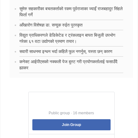
सुमेरु सहकारीका बचतकर्ताको रकम पूर्वराजाका ज्वाइँ राजबहादुर सिंहले
फिर्ता गर्ने
‍आँखारोग विशेषज्ञ डा. सन्दुक रुईत पुरस्कृत
विद्युत प्राधिकरणले डेडिकेटेड र ट्रंकलाइन बापत बिजुली उपभोग
गरेका ६१ वटा उद्योगको प्रमाण तयार।
सवारी साधनमा इन्धन भर्दा कहिलै फुल नगर्नुस्, यस्ता छन् कारण
कनेक्ट आईपीएसको नक्कली पेज बुस्ट गरी प्रयोगकर्तालाई फसाउँदै
ह्याकर
Best Jobs in Nepal
Public group · 16 members
Join Group