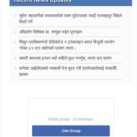
सुमेरु सहकारीका बचतकर्ताको रकम पूर्वराजाका ज्वाइँ राजबहादुर सिंहले
फिर्ता गर्ने
‍आँखारोग विशेषज्ञ डा. सन्दुक रुईत पुरस्कृत
विद्युत प्राधिकरणले डेडिकेटेड र ट्रंकलाइन बापत बिजुली उपभोग
गरेका ६१ वटा उद्योगको प्रमाण तयार।
सवारी साधनमा इन्धन भर्दा कहिलै फुल नगर्नुस्, यस्ता छन् कारण
कनेक्ट आईपीएसको नक्कली पेज बुस्ट गरी प्रयोगकर्तालाई फसाउँदै
ह्याकर
Best Jobs in Nepal
Public group · 16 members
Join Group