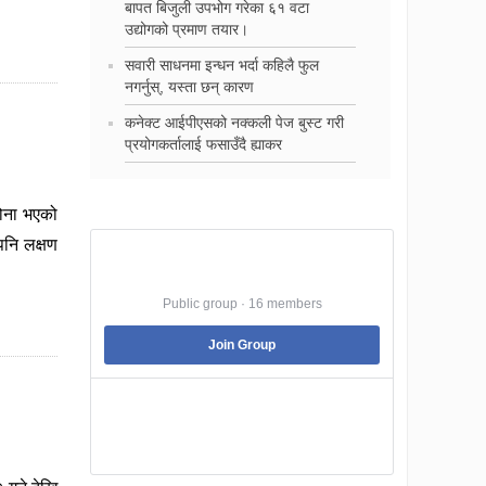
बापत बिजुली उपभोग गरेका ६१ वटा
उद्योगको प्रमाण तयार।
सवारी साधनमा इन्धन भर्दा कहिलै फुल
नगर्नुस्, यस्ता छन् कारण
कनेक्ट आईपीएसको नक्कली पेज बुस्ट गरी
प्रयोगकर्तालाई फसाउँदै ह्याकर
रोना भएको
पनि लक्षण
Best Jobs in Nepal
Public group · 16 members
Join Group
Best Jobs in Nepal is a Pubic Group dedicated
to facilitating its member to land into the best
job that they are suitable .