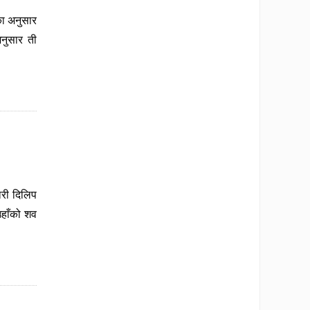
का अनुसार
नुसार ती
ारी दिलिप
उहाँको शव