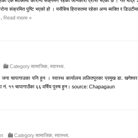
ेका एक ब्यक्तिमा कोरोना संक्रमण रहेको जानकारी प्राप्त भएको छ । गत भाद्र २
 कोरोना संक्रमित पुष्टि भएको हो । यसैबिच हिरासतमा रहेका अन्य ब्यक्ति र डिउटी
ी…
Read more »
Category
सामाजिक
,
स्वास्थ्य
.
जना चापागाउका पनि हुन । स्वास्थ कार्यालय ललितपुरका प्रमुख डा. खगेश्व
ा नं. ११ चापागाउँका ६६ वर्षिय पुरुष हुन। source: Chapagaun
in
Category
सामाजिक
,
स्वास्थ्य
.