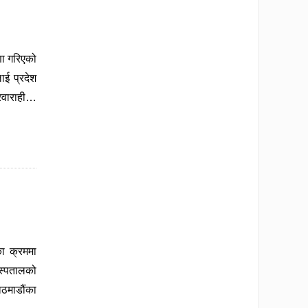
णा गरिएको
ाई प्रदेश
रवाराही…
ा क्रममा
स्पतालको
ाठमाडौंका