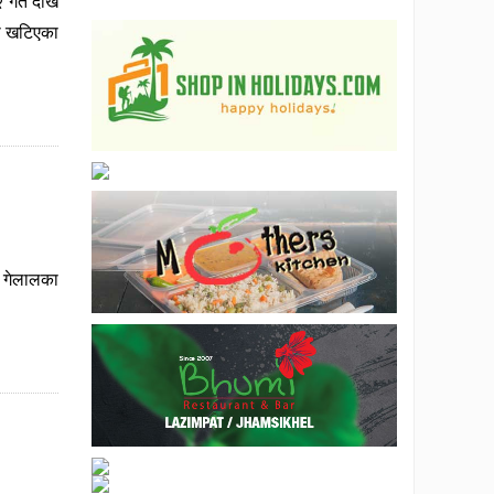
 गते देखि
मा खटिएका
र गेलालका