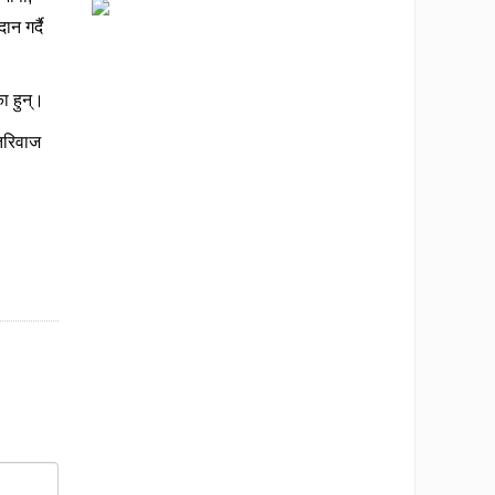
ान गर्दै
ा हुन्।
तिरिवाज