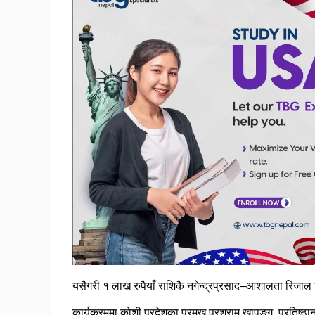
यसैगरी १ लाख रुपैयाँ राशिकै नगेन्द्रप्रसाद–आशालता रिजाल श
कार्यक्रममा कोशी प्रदेशका प्रमुख परशुराम खापुङ्ग, प्रतिष्ठा