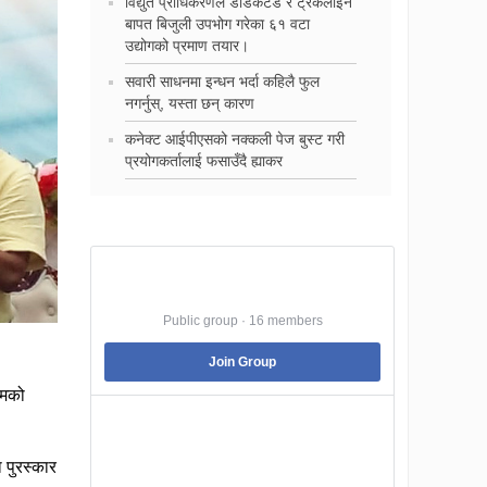
विद्युत प्राधिकरणले डेडिकेटेड र ट्रंकलाइन
बापत बिजुली उपभोग गरेका ६१ वटा
उद्योगको प्रमाण तयार।
सवारी साधनमा इन्धन भर्दा कहिलै फुल
नगर्नुस्, यस्ता छन् कारण
कनेक्ट आईपीएसको नक्कली पेज बुस्ट गरी
प्रयोगकर्तालाई फसाउँदै ह्याकर
Best Jobs in Nepal
Public group · 16 members
Join Group
रमको
Best Jobs in Nepal is a Pubic Group dedicated
to facilitating its member to land into the best
 पुरस्कार
job that they are suitable .