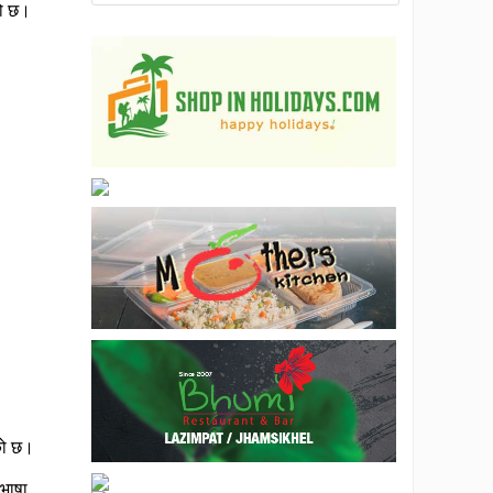
को छ।
एको छ।
भाषा,